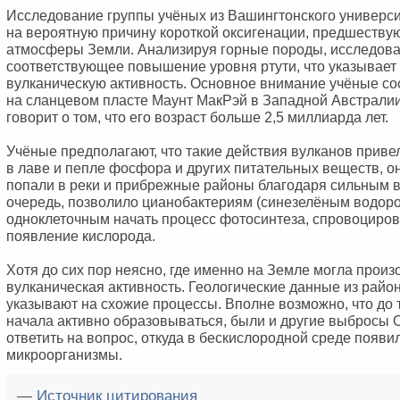
Исследование группы учёных из Вашингтонского универси
на вероятную причину короткой оксигенации, предшеств
атмосферы Земли. Анализируя горные породы, исследова
соответствующее повышение уровня ртути, что указывает
вулканическую активность. Основное внимание учёные с
на сланцевом пласте Маунт МакРэй в Западной Австралии
говорит о том, что его возраст больше 2,5 миллиарда лет.
Учёные предполагают, что такие действия вулканов приве
в лаве и пепле фосфора и других питательных веществ, о
попали в реки и прибрежные районы благодаря сильным в
очередь, позволило цианобактериям (синезелёным водоро
одноклеточным начать процесс фотосинтеза, спровоциро
появление кислорода.
Хотя до сих пор неясно, где именно на Земле могла произ
вулканическая активность. Геологические данные из райо
указывают на схожие процессы. Вполне возможно, что до 
начала активно образовываться, были и другие выбросы 
ответить на вопрос, откуда в бескислородной среде появи
микроорганизмы.
—
Источник цитирования