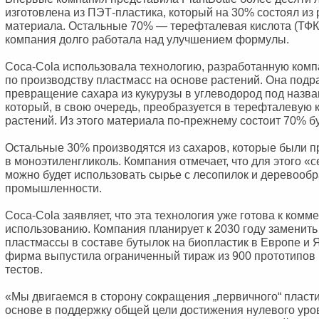
изготовлена из ПЭТ-пластика, который на 30% состоял из 
материала. Остальные 70% — терефталевая кислота (ТФК)
компания долго работала над улучшением формулы.
Coca-Cola использовала технологию, разработанную ком
по производству пластмасс на основе растений. Она подр
превращение сахара из кукурузы в углеводород под назв
который, в свою очередь, преобразуется в терефталевую 
растений. Из этого материала по-прежнему состоит 70% б
Остальные 30% производятся из сахаров, которые были 
в моноэтиленгликоль. Компания отмечает, что для этого «
можно будет использовать сырье с лесопилок и деревоо
промышленности.
Coca-Cola заявляет, что эта технология уже готова к комм
использованию. Компания планирует к 2030 году заменит
пластмассы в составе бутылок на биопластик в Европе и 
фирма выпустила ограниченный тираж из 900 прототипов P
тестов.
«Мы двигаемся в сторону сокращения „первичного“ пласт
основе в поддержку общей цели достижения нулевого ур