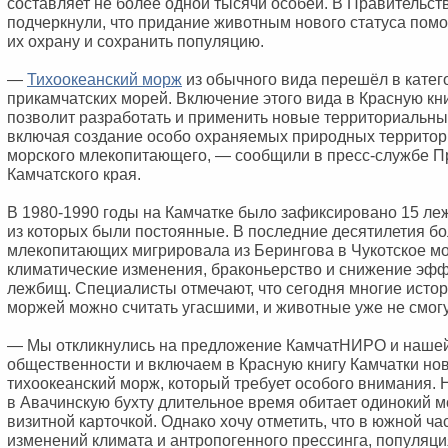
составляет не более одной тысячи особей. В Правительст
подчеркнули, что придание животным нового статуса помо
их охрану и сохранить популяцию.
—
Тихоокеанский морж
из обычного вида перешёл в катег
прикамчатских морей. Включение этого вида в Красную кни
позволит разработать и применить новые территориальны
включая создание особо охраняемых природных территор
морского млекопитающего, — сообщили в пресс-службе П
Камчатского края.
В 1980-1990 годы на Камчатке было зафиксировано 15 л
из которых были постоянные. В последние десятилетия б
млекопитающих мигрировала из Берингова в Чукотское мо
климатические изменения, браконьерство и снижение эф
лежбищ. Специалисты отмечают, что сегодня многие исто
моржей можно считать угасшими, и животные уже не смогу
— Мы откликнулись на предложение КамчатНИРО и наше
общественности и включаем в Красную книгу Камчатки но
тихоокеанский морж, который требует особого внимания. 
в Авачинскую бухту длительное время обитает одинокий м
визитной карточкой. Однако хочу отметить, что в южной ча
изменений климата и антропогенного прессинга, популяци