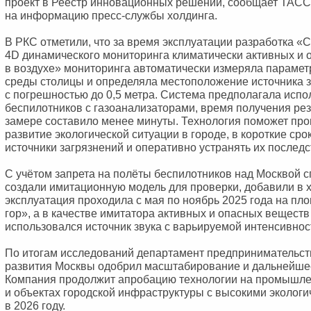
проект в Реестр инновационных решений, сообщает ТАСС
на информацию пресс-службы холдинга.
В РКС отметили, что за время эксплуатации разработка «
4D динамического мониторинга климатически активных и
в воздухе» мониторинга автоматически измеряла параме
среды столицы и определяла местоположение источника 
с погрешностью до 0,5 метра. Система предполагала исп
беспилотников с газоанализаторами, время получения рез
замере составило менее минуты. Технология поможет про
развитие экологической ситуации в городе, в короткие ср
источники загрязнений и оперативно устранять их последс
С учётом запрета на полёты беспилотников над Москвой 
создали имитационную модель для проверки, добавили в 
эксплуатация проходила с мая по ноябрь 2025 года на п
гор», а в качестве имитатора активных и опасных веществ
использовался источник звука с варьируемой интенсивнос
По итогам исследований департамент предпринимательст
развития Москвы одобрил масштабирование и дальнейшее
Компания продолжит апробацию технологии на промышл
и объектах городской инфраструктуры с высокими эколог
в 2026 году.