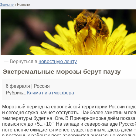
Экология
/ Новости
— Вернуться в
новостную ленту
Экстремальные морозы берут паузу
6 февраля | Россия
Рубрика:
Климат и атмосфера
Морозный период на европейской территории России подо
и сегодня стужа начнёт отступать. Наиболее заметным п
температуры будет на Юге. В Причерноморье днём показ
повысятся до +5...+10°. На западе и северо-западе Русск
потепление ожидается менее существенным: здесь днём −7.
в восточных районах пока задержится аномально холодна