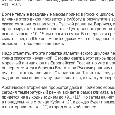
−11...−16°.
Более тёплые воздушные массы принёс в Россию циклон.
влияние этого вихря проявится в субботу, в результате в 
окажется значительная часть Русской равнины. Впрочем, 
прогнозируются только на востоке Центрального региона,
выпасть свыше 10–15 мм влаги за сутки. В северных и ср
сыпать снег, на Юге он сменится дождями, а в Придонье 
возможны гололёдные явления.
Надо отметить, что эта попытка атлантического циклона 
тренд окажется неудачной. Сегодня-завтра этот вихрь пр
морозный антициклон из Европейской России, но уже в во
он переместится к берегам Волги, и на Русскую равнину н
очаг высокого давления из Скандинавии. Так что на след
над регионом вновь станут рассеиваться, и стартует очер
Арктическое вторжение пробьётся даже в Причерноморье.
сегодня температурный режим войдёт в рамки климата, а 
придётся на выходные: днём до +9...+11°. Но затем начнёт
в понедельник в столице Кубани +2°, к дождю будет приме
а во вторник только −1°, и город опять обледенеет.