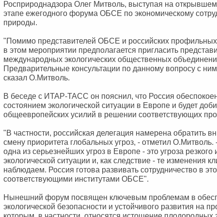
Росприроднадзора Олег Митволь, выступая на открывшем
этапе ежегодного форума ОБСЕ по экономическому сотру
природы.
"Помимо представителей ОБСЕ и российских профильных 
в этом мероприятии предполагается пригласить представи
международных экологических общественных объединений"
Предварительные консультации по данному вопросу с ним
сказал О.Митволь.
В беседе с ИТАР-ТАСС он пояснил, что Россия обеспоко
состоянием экологической ситуации в Европе и будет доб
общеевропейских усилий в решении соответствующих про
"В частности, российская делегация намерена обратить 
смену приоритета глобальных угроз, - отметил О.Митволь.
одна из серьезнейших угроз в Европе - это угроза резкого
экологической ситуации и, как следствие - те изменения к
наблюдаем. Россия готова развивать сотрудничество в это
соответствующими институтами ОБСЕ".
Нынешний форум посвящен ключевым проблемам в обес
экологической безопасности и устойчивого развития на п
которым, в частности, относятся истощение плодородных 