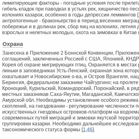
лимитирующие факторы - погодные условия после прилета 
гибель кладок при паводках в устьях рек, хищничество пес
колониях казарок, особенно в годы депрессии леммингов [
антропогенные - браконьерство в период весенних мигра
побережье и в долинах рек, сбор яиц на колониях, летняя
взрослых и нелетных молодых, охота на зимовках в Китае 
Охрана
Занесена в Приложение 2 Боннской Конвенции, Приложен
соглашений, заключенных Россией с США, Японией, КНДР
Корея об охране мигрирующих птиц. Охраняется в местах
линьки в заповедниках Усть-Ленский, охранная зона которог
охватывает и Новосибирские о-ва, и Остров Врангеля, на
Берингия, федеральном заказнике Чайгургино; на пролете 
Кроноцкий, Курильский, Командорский, Поронайский, в р
местных заказникав Саха-Якутии, Магаданской, Камчатско
Амурской обл. Необходимы установление особого режима
скоплений, на гнездовании - регулирование численности п
искусственных гнездовых островков-платформ на водоема
современных путей миграций и зимовки якутской террито
группировки казарки. Необходимо дальнейшее исследова
таксономического статуса формы [
1
,
4
6
].