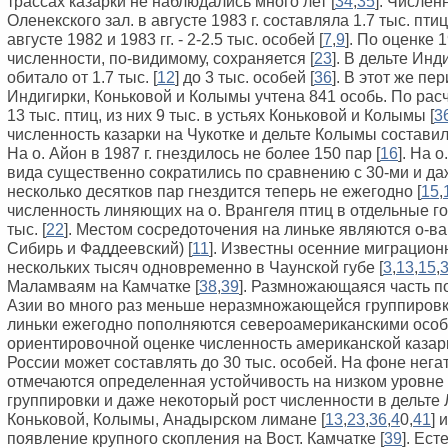
трассах казарки не наблюдались много лет [
3
4
,
3
5
]. Числен
Оленекского зал. в августе 1983 г. составляла 1.7 тыс. птиц
августе 1982 и 1983 гг. - 2-2.5 тыс. особей [
7
,
9
]. По оценке 1
численности, по-видимому, сохраняется [
2
3
]. В дельте Инд
обитало от 1.7 тыс. [
1
2
] до 3 тыс. особей [
3
6
]. В этот же пе
Индигирки, Коньковой и Колымы учтена 841 особь. По рас
13 тыс. птиц, из них 9 тыс. в устьях Коньковой и Колымы [
3
численность казарки на Чукотке и дельте Колымы составила
На о. Айон в 1987 г. гнездилось не более 150 пар [
1
6
]. На 
вида существенно сократились по сравнению с 30-ми и даже
несколько десятков пар гнездится теперь не ежегодно [
1
5
,
численность линяющих на о. Врангеля птиц в отдельные го
тыс. [
2
2
]. Местом сосредоточения на линьке являются о-в
Сибирь и Фаддеевский) [
1
1
]. Известны осенние миграцион
нескольких тысяч одновременно в Чаунской губе [
3
,
1
3
,
1
5
,
Маламваям на Камчатке [
3
8
,
3
9
]. Размножающаяся часть п
Азии во много раз меньше неразмножающейся группировк
линьки ежегодно пополняются североамериканскими особ
ориентировочной оценке численность американской казар
России может составлять до 30 тыс. особей. На фоне нег
отмечаются определенная устойчивость на низком уровне
группировки и даже некоторый рост численности в дельте 
Коньковой, Колымы, Анадырском лимане [
1
3
,
2
3
,
3
6
,
4
0,
4
1
] 
появление крупного скопления на Вост. Камчатке [
3
9
]. Ес