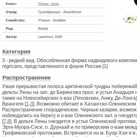
Класс:
Птицы - Aves
Отряд:
Гусеобразные - Anseriforme
Семейство:
Утиные - Anatidae
Род:
Branta
Автор:
Lawrence, 1846
Категория
3 - редкий вид. Обособленная форма надвидового комплекса
nigricans, представленного в фауне России [1]
Распространение
Узкая прерывистая полоса арктической тундры побережий 
дельты Лены на зап. до Берингова прол. и устья Анадыря н
также на Новосибирских о-вах (Ляховских, Анжу, Де-Лонга),
Врангеля [
1
-
3
]. Возможно обитает в Хатангско-Оленекском
Распространение спорадическое. Черные казарки, возмож
наблюдались на берегу и о-вах Оленекского зал. и гнездятс
[
7
,
8
]. В дельте Лены гнездится в устье Оленекской протоки, 
Эрге-Муора-Сисе, о. Дуунаай и по приморским о-вам межд
Трофимовской протоками. Встречается на м. Буор-Хая и в 