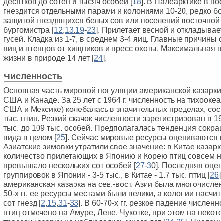
десятков до сотен и тысяч особей [
1
8
]. В Палеарктике в п
гнездится отдельными парами и колониями 10-20, редко бо
защитой гнездящихся белых сов или поселений восточной
бургомистра [
1
2
,
1
3
,
1
9
-
2
3
]. Прилетает весной и откладывае
гусей. Кладка из 1-7, в среднем 3-4 яиц. Главные причины 
яиц и птенцов от хищников и пресс охоты. Максимальная
жизни в природе 14 лет [
2
4
].
Численность
Основная часть мировой популяции американской казарки
США и Канаде. За 25 лет с 1964 г. численность на тихоокеа
США и Мексике) колебалась в значительных пределах, сост
тыс. птиц. Резкий скачок численности зарегистрирован в 19
тыс. до 109 тыс. особей. Предполагалась тенденция сокр
вида в целом [
2
5
]. Сейчас мировые ресурсы оцениваются в 
Азиатские зимовки утратили свое значение: в Китае казарк
количество прилетающих в Японию и Корею птиц совсем 
превышало нескольких сот особей [
2
7
-
3
0]. Последняя оц
группировок в Японии - 3-5 тыс., в Китае - 1.7 тыс. птиц [
2
6
американская казарка на сев.-вост. Азии была многочисле
50-х гг. ее ресурсы местами были велики, а колонии насчи
сот гнезд [
2
,
1
5
,
3
1
-
3
3
]. В 60-70-х гг. резкое падение числе
птиц отмечено на Амуре, Лене, Чукотке, при этом на неко