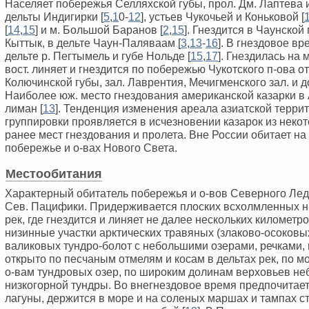
Населяет побережья Селляхской губы, прол. Дм. Лаптева 
дельты Индигирки [
5
,
1
0-
1
2
], устьев Чукочьей и Коньковой [
[
1
4
,
1
5
] и м. Большой Баранов [
2
,
1
5
]. Гнездится в Чаунской 
Кыттык, в дельте Чаун-Паляваам [
3
,
1
3
-
1
6
]. В гнездовое в
дельте р. Пегтымель и губе Нольде [
1
5
,
1
7
]. Гнездилась на 
вост. линяет и гнездится по побережью Чукотского п-ова о
Колючинской губы, зал. Лаврентия, Мечигменского зал. и до
Наиболее юж. место гнездования американской казарки в
лиман [
1
3
]. Тенденция изменения ареала азиатской терри
группировки проявляется в исчезновении казарок из неко
ранее мест гнездования и пролета. Вне России обитает на
побережье и о-вах Нового Света.
Местообитания
Характерный обитатель побережья и о-вов Северного Лед
Сев. Пацифики. Придерживается плоских всхолмленных н
рек, где гнездится и линяет не далее нескольких километр
низинные участки арктических травяных (злаково-осоковы
валиковых тундро-болот с небольшими озерами, речками, 
открыто по песчаным отмелям и косам в дельтах рек, по м
о-вам тундровых озер, по широким долинам верховьев не
низкогорной тундры. Во внегнездовое время предпочитае
лагуны, держится в море и на соленых маршах и тампах с