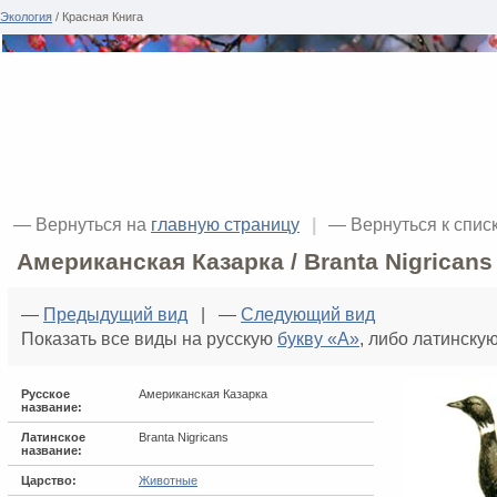
Экология
/ Красная Книга
— Вернуться на
главную страницу
|
— Вернуться к спис
Американская Казарка / Branta Nigricans
—
Предыдущий вид
| —
Следующий вид
Показать все виды на русскую
букву «А»
, либо латинску
Русское
Американская Казарка
название:
Латинское
Branta Nigricans
название:
Царство:
Животные