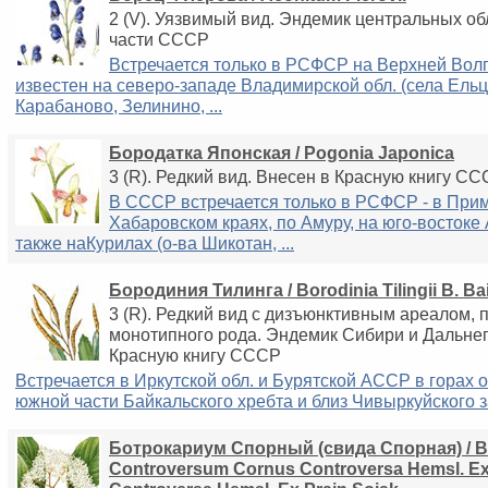
2 (V). Уязвимый вид. Эндемик центральных о
части СССР
Встречается только в РСФСР на Верхней Волг
известен на северо-западе Владимирской обл. (села Ельц
Карабаново, Зелинино, ...
Бородатка Японская / Pogonia Japonica
3 (R). Редкий вид. Внесен в Красную книгу С
В СССР встречается только в РСФСР - в При
Хабаровском краях, по Амуру, на юго-востоке 
также наКурилах (о-ва Шикотан, ...
Бородиния Тилинга / Borodinia Tilingii B. Ba
3 (R). Редкий вид с дизъюнктивным ареалом, 
монотипного рода. Эндемик Сибири и Дальнег
Красную книгу СССР
Встречается в Иркутской обл. и Бурятской АССР в горах о
южной части Байкальского хребта и близ Чивыркуйского зал
Ботрокариум Спорный (свида Спорная) / B
Controversum Cornus Controversa Hemsl. Ex