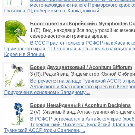
местонахождения на юге Приморского края: оз
Путятина [1], побережье оз. Ханка, южный ...
Болотоцветник Корейский / Nymphoides C
1 (E). Вид, находящийся под угрозой исчезно
северо-восточная граница ареала
В СССР растет только в РСФСР на к Хасанско
Приморского края [1]. Основная часть ареала находится в
Корея и в Японии.
Борец Двухцветковый / Aconitum Biflorum
3 (R). Редкий вид. Эндемик гор Южной Сибир
Встречается на западе Тувинской АССР, в пр
Алтайского и Красноярского краев и в Кемеро
Приурочен в основном к Западному ...
Борец Ненайденный / Aconitum Decipiens
2 (V). Уязвимый вид. Алтае-тувинский эндеми
В РСФСР встречается в Алтайском крае (хреб
Теректинский, Чихачева, Курайский, Шапшальск
Тувинской АССР (горы Сангилен, ...