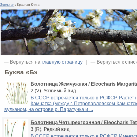
Экология
/ Красная Книга
— Вернуться на
главную страницу
|
— Вернуться к спис
Буква «Б»
Болотница Жемчужная / Eleocharis Margarit
2 (V). Уязвимый вид
В СССР встречается только в РСФСР. Растет н
Камчатка (между г. Петропавловском-Камчатс
вулканом, на острове р. Паратунка и ...
Болотница Четырехгранная / Eleocharis Tet
3 (R). Редкий вид
В СССР встречается только в РСФСР. Имеетс