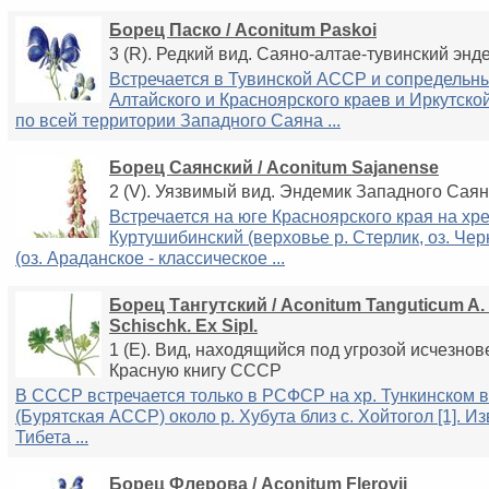
Борец Паско / Aconitum Paskoi
3 (R). Редкий вид. Саяно-алтае-тувинский эн
Встречается в Тувинской АССР и сопредельн
Алтайского и Красноярского краев и Иркутской
по всей территории Западного Саяна ...
Борец Саянский / Aconitum Sajanense
2 (V). Уязвимый вид. Эндемик Западного Сая
Встречается на юге Красноярского края на хр
Куртушибинский (верховье р. Стерлик, оз. Чер
(оз. Араданское - классическое ...
Борец Тангутский / Aconitum Tanguticum A. P
Schischk. Ex Sipl.
1 (E). Вид, находящийся под угрозой исчезнов
Красную книгу СССР
В СССР встречается только в РСФСР на хр. Тункинском 
(Бурятская АССР) около р. Хубута близ с. Хойтогол [1]. И
Тибета ...
Борец Флерова / Aconitum Flerovii