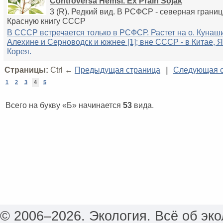
Controversa Hemsl. Ex Prain Sojak
3 (R). Редкий вид. В РСФСР - северная границ
Красную книгу СССР
В СССР встречается только в РСФСР. Растет на о. Куна
Алехине и Серноводск и южнее [1]; вне СССР - в Китае, Я
Корея.
Страницы:
Ctrl ←
Предыдущая страница
|
Следующая с
1
2
3
4
5
Всего на букву «Б» начинается
53
вида.
© 2006–2026. Экология. Всё об эко