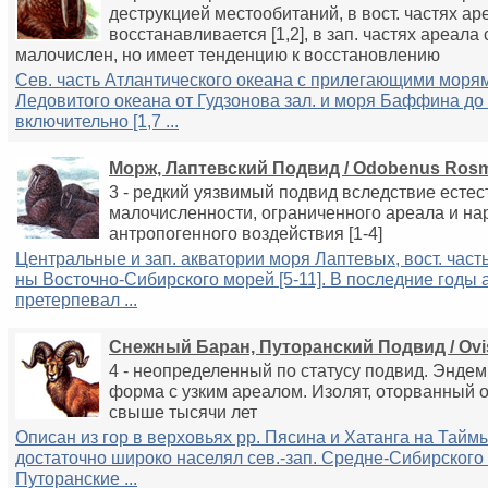
деструкцией местообитаний, в вост. частях ар
восстанавливается [1,2], в зап. частях ареала
малочислен, но имеет тенденцию к восстановлению
Сев. часть Атлантического океана с прилегающими моря
Ледовитого океана от Гудзонова зал. и моря Баффина до
включительно [1,7 ...
Морж, Лаптевский Подвид / Odobenus Ros
3 - редкий уязвимый подвид вследствие есте
малочисленности, ограниченного ареала и н
антропогенного воздействия [1-4]
Центральные и зап. акватории моря Лаптевых, вост. часть 
ны Восточно-Сибирского морей [5-11]. В последние годы 
претерпевал ...
Снежный Баран, Путоранский Подвид / Ovis
4 - неопределенный по статусу подвид. Эндем
форма с узким ареалом. Изолят, оторванный 
свыше тысячи лет
Описан из гор в верховьях рр. Пясина и Хатанга на Тай
достаточно широко населял сев.-зап. Средне-Сибирского 
Путоранские ...