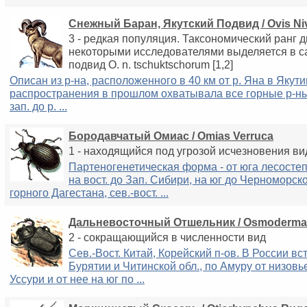
Снежный Баран, Якутский Подвид / Ovis Niv
3 - редкая популяция. Таксономический ранг 
некоторыми исследователями выделяется в 
подвид O. n. tschuktschorum [1,2]
Описан из р-на, расположенного в 40 км от р. Яна в Якути
распространения в прошлом охватывала все горные р-ны
зап. до р. ...
Бородавчатый Омиас / Omias Verruca
1 - находящийся под угрозой исчезновения в
Партеногенетическая форма - от юга лесосте
на вост. до Зап. Сибири, на юг до Черноморск
горного Дагестана, сев.-вост. ...
Дальневосточный Отшельник / Osmoderma 
2 - cокращающийся в численности вид
Сев.-Вост. Китай, Корейский п-ов. В России вс
Бурятии и Читинской обл., по Амуру от низовье
Уссури и от нее на юг по ...