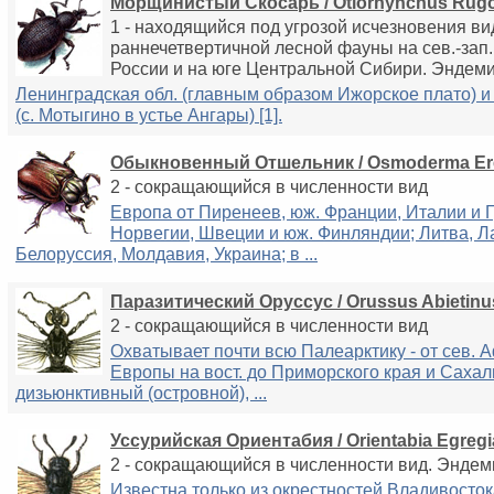
Морщинистый Скосарь / Otiorhynchus Rug
1 - находящийся под угрозой исчезновения ви
раннечетвертичной лесной фауны на сев.-зап.
России и на юге Центральной Сибири. Эндем
Ленинградская обл. (главным образом Ижорское плато) и
(с. Мотыгино в устье Ангары) [1].
Обыкновенный Отшельник / Osmoderma Er
2 - cокращающийся в численности вид
Европа от Пиренеев, юж. Франции, Италии и 
Норвегии, Швеции и юж. Финляндии; Литва, Л
Белоруссия, Молдавия, Украина; в ...
Паразитический Оруссус / Orussus Abietinu
2 - сокращающийся в численности вид
Охватывает почти всю Палеарктику - от сев. А
Европы на вост. до Приморского края и Сахал
дизьюнктивный (островной), ...
Уссурийская Ориентабия / Orientabia Egregi
2 - сокращающийся в численности вид. Эндем
Известна только из окрестностей Владивостока