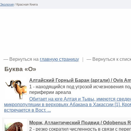
Экология
/ Красная Книга
— Вернуться на
главную страницу
|
— Вернуться к спис
Буква «O»
Алтайский Горный Баран (аргали) / Ovis 
1 - находящийся под угрозой исчезновения по
периферии ареала
Обитает на юге Алтая и Тывы, имеются сведе
микропопуляции в верховьях Абакана в Хакассии [1]. Кр
встречается в Вост. ...
Морж, Атлантический Подвид / Odobenus 
2 - резко сократил численность в связи с пер