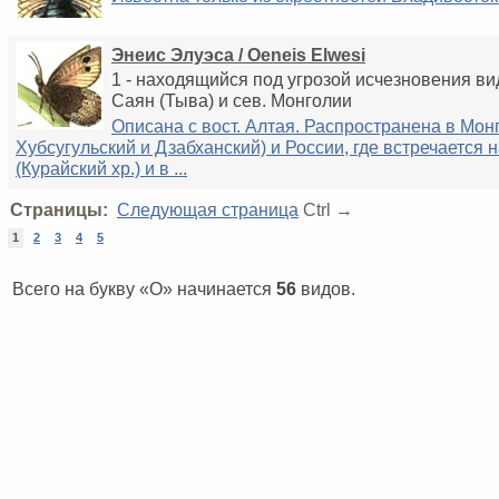
Энеис Элуэса / Oeneis Elwesi
1 - находящийся под угрозой исчезновения ви
Саян (Тыва) и сев. Монголии
Описана с вост. Алтая. Распространена в Мон
Хубсугульский и Дзабханский) и России, где встречается н
(Курайский хр.) и в ...
Страницы:
Следующая страница
Ctrl →
1
2
3
4
5
Всего на букву «O» начинается
56
видов.