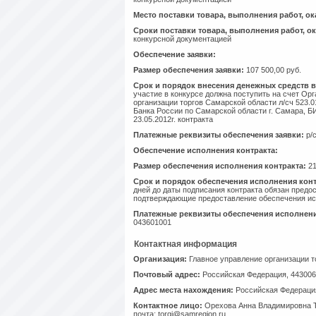
Место поставки товара, выполнения работ, ок
Сроки поставки товара, выполнения работ, ок
конкурсной документацией
Обеспечение заявки:
Размер обеспечения заявки:
107 500,00 руб.
Срок и порядок внесения денежных средств в
участие в конкурсе должна поступить на счет Ор
организации торгов Самарской области л/сч 523.
Банка России по Самарской области г. Самара, Б
23.05.2012г. контракта
Платежные реквизиты обеспечения заявки:
р/с
Обеспечение исполнения контракта:
Размер обеспечения исполнения контракта:
21
Срок и порядок обеспечения исполнения конт
дней до даты подписания контракта обязан предо
подтверждающие предоставление обеспечения ис
Платежные реквизиты обеспечения исполнени
043601001
Контактная информация
Организация:
Главное управление организации т
Почтовый адрес:
Российская Федерация, 443006,
Адрес места нахождения:
Российская Федерация,
Контактное лицо:
Орехова Анна Владимировна Те
почта: torgi@samregion.ru