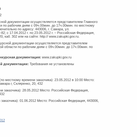
и
2
ной документации осуществляется представителем Главного
и по рабочим дням с 09ч.00мин. до 17ч.00мин. по местному
лючительно по адресу: 443006, г. Самара, ул.
82; с 17.04.2012 г. по 23.05.2012 г. – Российская Федерация,
, каб. 302 или на сайте: http:// www.zakupki.gov.ru.
урсной документации осуществляется представителем
й области по рабочим дням с 09ч.00мин. до 17ч.00мин. по
нкурсная документация:
www.zakupki.gov.ru
ой документации:
Требования не установлены
по местному времени заказчика): 23.05.2012 в 10:00 Место:
мара г, Скляренко, 20, 432
и заказчика): 28.05.2012 Место: Российская Федерация,
432
заказчика): 01.06.2012 Место: Российская Федерация, 443006,
012