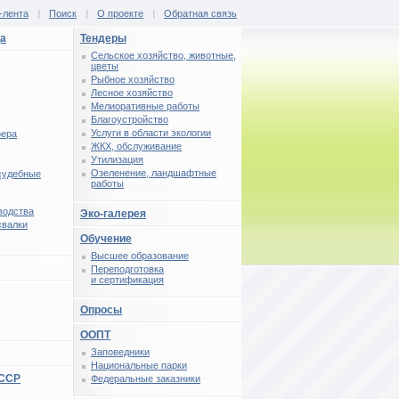
-лента
|
Поиск
|
О проекте
|
Обратная связь
ца
Тендеры
Сельское хозяйство, животные,
цветы
Рыбное хозяйство
Лесное хозяйство
Мелиоративные работы
Благоустройство
Услуги в области экологии
фера
ЖКХ, обслуживание
Утилизация
Озеленение, ландшафтные
 судебные
работы
водства
Эко-галерея
свалки
Обучение
Высшее образование
Переподготовка
и сертификация
Опросы
ООПТ
Заповедники
Национальные парки
СССР
Федеральные заказники