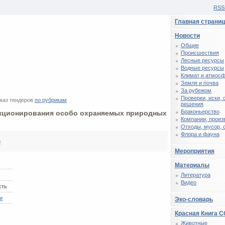
RSS
Главная страни
Новости
Общие
Происшествия
Лесные ресурсы
Водные ресурсы
Климат и атмос
Земля и почва
За рубежом
Проверки, иски,
каз тендеров
по рубрикам
решения
Браконьерство
кционирования особо охраняемых природных
Компании, произ
Отходы, мусор, 
Флора и фауна
р
Мероприятия
Материалы
Литература
Видео
сть
и
Эко-словарь
Красная Книга 
Животные