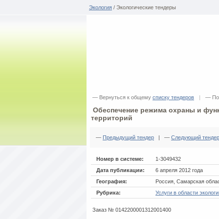
Экология
/ Экологические тендеры
— Вернуться к общему
списку тендеров
|
— По
Обеспечение режима охраны и фун
территорий
—
Предыдущий тендер
| —
Следующий тенде
Номер в системе:
1-3049432
Дата публикации:
6 апреля 2012 года
География:
Россия, Самарская обла
Рубрика:
Услуги в области экологи
Заказ № 0142200001312001400