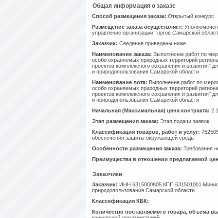
Общая информация о заказе
Способ размещения заказа:
Открытый конкурс
Размещение заказа осуществляет:
Уполномоченн
управление организации торгов Самарской облас
Заказчик:
Сведения приведены ниже
Наименование заказа:
Выполнение работ по мер
особо охраняемых природных территорий регионал
проектов комплексного сохранения и развития" д
и природопользования Самарской области
Наименование лота:
Выполнение работ по меро
особо охраняемых природных территорий регионал
проектов комплексного сохранения и развития" д
и природопользования Самарской области
Начальная (Максимальная) цена контракта:
2 1
Этап размещения заказа:
Этап подачи заявок
Классификация товаров, работ и услуг:
752505
обеспечения защиты окружающей среды
Особенности размещения заказа:
Требования н
Преимущества в отношении предлагаемой цен
Заказчики
Заказчик:
ИНН 6315800805 КПП 631501001 Минист
природопользования Самарской области
Классификация КБК:
Количество поставляемого товара, объема в
конкурсной документацией