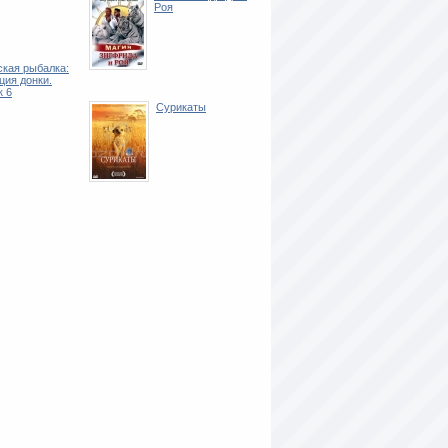
Роя
кая рыбалка:
ия донки.
к 6
Сурикаты