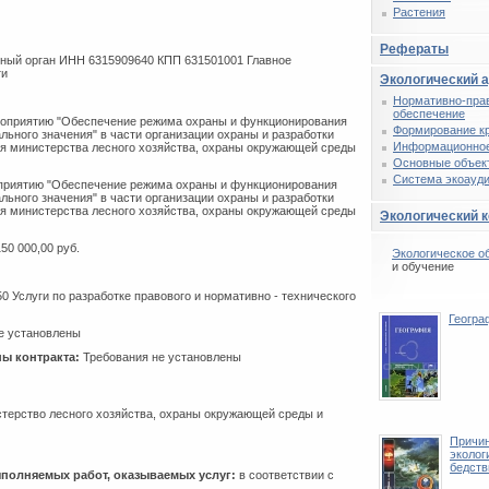
Растения
Рефераты
ый орган ИНН 6315909640 КПП 631501001 Главное
ти
Экологический 
Нормативно-пра
обеспечение
оприятию "Обеспечение режима охраны и функционирования
Формирование к
ьного значения" в части организации охраны и разработки
Информационное
ля министерства лесного хозяйства, охраны окружающей среды
Основные объек
Система экоауди
приятию "Обеспечение режима охраны и функционирования
ьного значения" в части организации охраны и разработки
ля министерства лесного хозяйства, охраны окружающей среды
Экологический 
50 000,00 руб.
Экологическое о
и обучение
0 Услуги по разработке правового и нормативно - технического
Геогра
е установлены
ы контракта:
Требования не установлены
ерство лесного хозяйства, охраны окружающей среды и
Причи
эколог
бедств
ыполняемых работ, оказываемых услуг:
в соответствии с