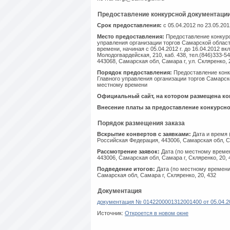
Предоставление конкурсной документаци
Срок предоставления:
с 05.04.2012 по 23.05.201
Место предоставления:
Предоставление конкурс
управления организации торгов Самарской област
времени, начиная с 05.04.2012 г. до 16.04.2012 вк
Молодогвардейская, 210, каб. 438, тел.(846)333-54-
443068, Самарская обл, Самара г, ул. Скляренко, 20
Порядок предоставления:
Предоставление конк
Главного управления организации торгов Самарско
местному времени
Официальный сайт, на котором размещена ко
Внесение платы за предоставление конкурсн
Порядок размещения заказа
Вскрытие конвертов с заявками:
Дата и время (
Российская Федерация, 443006, Самарская обл, Са
Рассмотрение заявок:
Дата (по местному времен
443006, Самарская обл, Самара г, Скляренко, 20, 
Подведение итогов:
Дата (по местному времени 
Самарская обл, Самара г, Скляренко, 20, 432
Документация
документация № 0142200001312001400 от 05.04.2
Источник:
Откроется в новом окне