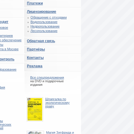
Платежи
Лицензирование
Обращение с отходами
аудит
Водопользование
Недропользование
вовое
Лесопользование
ритериев
 обеспечение
Обратная связь
ты
та в Москве
Партнёры
Контакты
контроль
Реклама
бразование
Все спецпредложения
на DVD и подарочные
издания
фия
Шпаргалка по
экологическому
праву
ны
ических
ий
Магия Зигфрида и