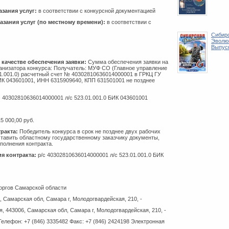
азания услуг:
в соответствии с конкурсной документацией
азания услуг (по местному времени):
в соответствии с
Сибирс
Эволюц
Выпус
 качестве обеспечения заявки:
Сумма обеспечения заявки на
ганизатора конкурса: Получатель: МУФ СО (Главное управление
01.001.0) расчетный счет № 40302810636014000001 в ГРКЦ ГУ
ИК 043601001, ИНН 6315909640, КПП 631501001 не позднее
 40302810636014000001 л/с 523.01.001.0 БИК 043601001
5 000,00 руб.
ракта:
Победитель конкурса в срок не позднее двух рабочих
ставить областному государственному заказчику документы,
полнения контракта.
я контракта:
р/с 40302810636014000001 л/с 523.01.001.0 БИК
оргов Самарской области
 Самарская обл, Самара г, Молодогвардейская, 210, -
 443006, Самарская обл, Самара г, Молодогвардейская, 210, -
лефон: +7 (846) 3335482 Факс: +7 (846) 2424198 Электронная