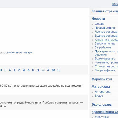
RSS
Главная страни
Новости
Общие
Происшествия
Лесные ресурсы
Водные ресурсы
Климат и атмос
Земля и почва
За рубежом
Проверки, иски,
ся к
списку эко-словаря
решения
Браконьерство
Компании, произ
Отходы, мусор, 
П
Р
С
Т
У
Ф
Х
Ц
Ч
Ш
Э
Ю
Я
Флора и фауна
Мероприятия
-80 км), в которые никогда, даже случайно не поднимаются
Материалы
Литература
Видео
косистемы определённого типа. Проблема охраны природы —
Эко-словарь
в ...
Красная Книга 
Животные