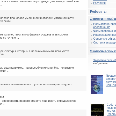
итать в связи с наличием подходящих для него условий вне
Растения
..
Рефераты
мплекс процессов уменьшения степени увлажнённости
Экологический 
ической ...
Нормативно-пра
обеспечение
Формирование к
ым количеством атмосферных осадков и высокими
Информационное
 суточные ...
Основные объек
Система экоауди
рхитектуры, который с целью максимального учёта
Экологический 
а ...
Экологическое о
и обучение
ктера (например, приспособление к полёту, появление
кий ...
Процес
аппара
окружа
нный композиционно и функционально архитектурно-
Защита
кта
 способность водного объекта принимать определённую
 ...
Собств
иные п
земель
Россий