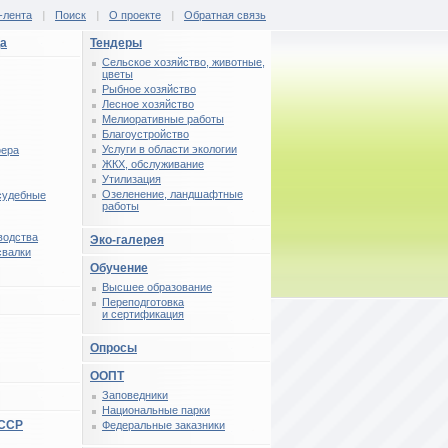
-лента
|
Поиск
|
О проекте
|
Обратная связь
ца
Тендеры
Сельское хозяйство, животные,
цветы
Рыбное хозяйство
Лесное хозяйство
Мелиоративные работы
Благоустройство
Услуги в области экологии
фера
ЖКХ, обслуживание
Утилизация
Озеленение, ландшафтные
 судебные
работы
водства
Эко-галерея
свалки
Обучение
Высшее образование
Переподготовка
и сертификация
Опросы
ООПТ
Заповедники
Национальные парки
СССР
Федеральные заказники