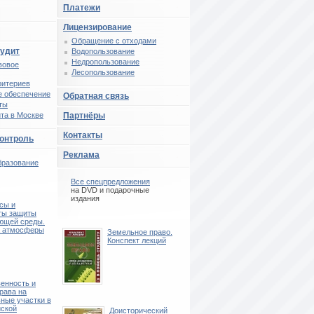
Платежи
Лицензирование
Обращение с отходами
аудит
Водопользование
Недропользование
вовое
Лесопользование
ритериев
 обеспечение
Обратная связь
ты
та в Москве
Партнёры
Контакты
контроль
Реклама
бразование
Все спецпредложения
на DVD и подарочные
издания
сы и
ты защиты
ющей среды.
 атмосферы
Земельное право.
Конспект лекций
енность и
рава на
ные участки в
ской
Доисторический