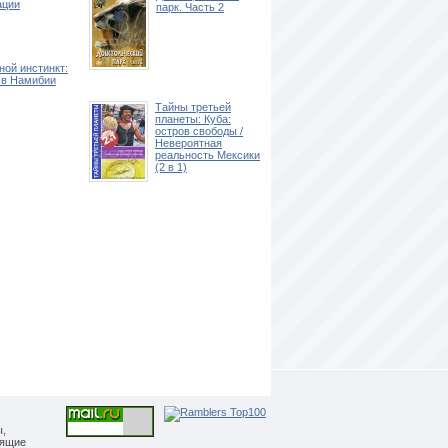
ации
парк. Часть 2
ой инстинкт:
 в Намибии
Тайны третьей
планеты: Куба:
остров свободы /
Невероятная
реальность Мексики
(2 в 1)
ы,
дящие