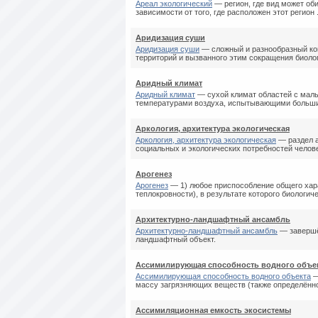
Ареал экологический
— регион, где вид может об
зависимости от того, где расположен этот регион .
Аридизация суши
Аридизация суши
— сложный и разнообразный ко
территорий и вызванного этим сокращения биолог
Аридный климат
Аридный климат
— сухой климат областей с мал
температурами воздуха, испытывающими большие
Аркология, архитектура экологическая
Аркология, архитектура экологическая
— раздел а
социальных и экологических потребностей человек
Арогенез
Арогенез
— 1) любое приспособление общего хара
теплокровности), в результате которого биологичес
Архитектурно-ландшафтный ансамбль
Архитектурно-ландшафтный ансамбль
— завершё
ландшафтный объект.
Ассимилирующая способность водного объе
Ассимилирующая способность водного объекта
—
массу загрязняющих веществ (также определённое
Ассимиляционная емкость экосистемы