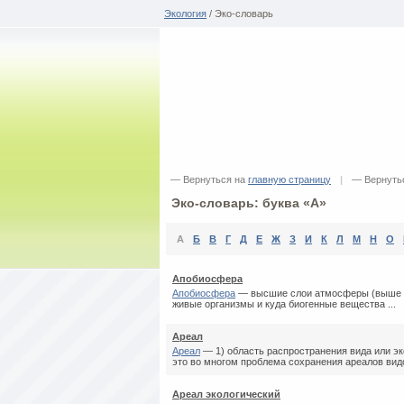
Экология
/ Эко-словарь
— Вернуться на
главную страницу
|
— Вернуть
Эко-словарь: буква «А»
А
Б
В
Г
Д
Е
Ж
З
И
К
Л
М
Н
О
Апобиосфера
Апобиосфера
— высшие слои атмосферы (выше 60
живые организмы и куда биогенные вещества ...
Ареал
Ареал
— 1) область распространения вида или э
это во многом проблема сохранения ареалов видо
Ареал экологический