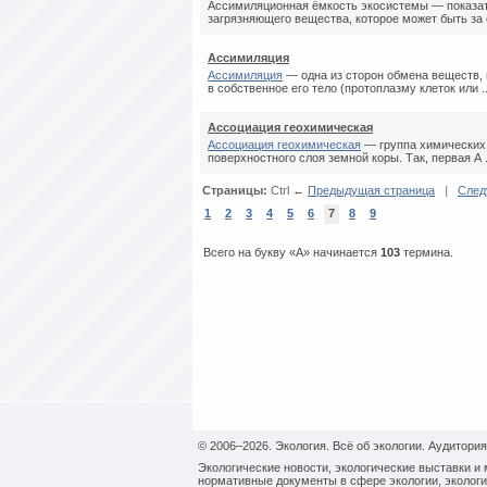
Ассимиляционная ёмкость экосистемы — показа
загрязняющего вещества, которое может быть за е
Ассимиляция
Ассимиляция
— одна из сторон обмена веществ,
в собственное его тело (протоплазму клеток или ..
Ассоциация геохимическая
Ассоциация геохимическая
— группа химических
поверхностного слоя земной коры. Так, первая А .
Страницы:
Ctrl ←
Предыдущая страница
|
След
1
2
3
4
5
6
7
8
9
Всего на букву «А» начинается
103
термина.
© 2006–2026. Экология. Всё об экологии. Аудитория
Экологические новости, экологические выставки и 
нормативные документы в сфере экологии, экологи