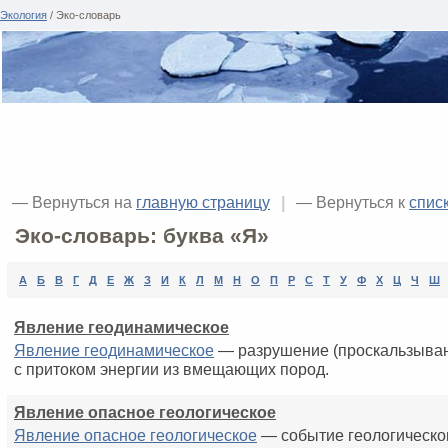
Экология
/ Эко-словарь
— Вернуться на
главную страницу
|
— Вернуться к
спис
Эко-словарь: буква «Я»
А
Б
В
Г
Д
Е
Ж
З
И
К
Л
М
Н
О
П
Р
С
Т
У
Ф
Х
Ц
Ч
Ш
Явление геодинамическое
Явление геодинамическое
— разрушение (проскальзыван
с притоком энергии из вмещающих пород.
Явление опасное геологическое
Явление опасное геологическое
— событие геологическо