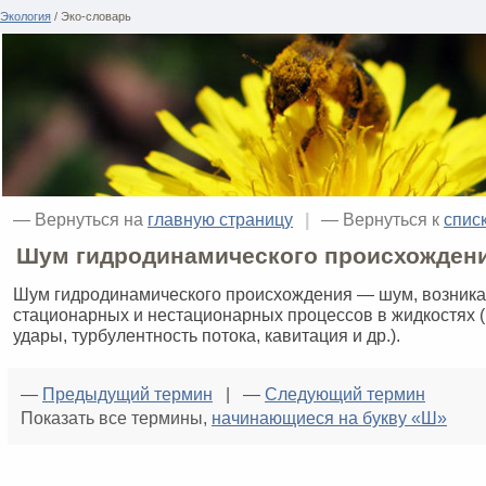
Экология
/ Эко-словарь
— Вернуться на
главную страницу
|
— Вернуться к
спис
Шум гидродинамического происхожден
Шум гидродинамического происхождения — шум, возник
стационарных и нестационарных процессов в жидкостях 
удары, турбулентность потока, кавитация и др.).
—
Предыдущий термин
| —
Следующий термин
Показать все термины,
начинающиеся на букву «Ш»