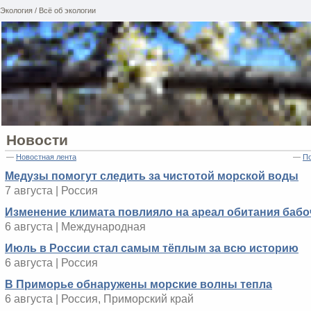
Экология / Всё об экологии
Новости
—
Новостная лента
—
По
Медузы помогут следить за чистотой морской воды
7 августа | Россия
Изменение климата повлияло на ареал обитания бабо
6 августа | Международная
Июль в России стал самым тёплым за всю историю
6 августа | Россия
В Приморье обнаружены морские волны тепла
6 августа | Россия, Приморский край