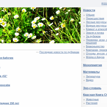
RSS
Новости
Общие
Происшествия
Лесные ресурсы
Водные ресурсы
Климат и атмос
Земля и почва
За рубежом
Проверки, иски,
решения
Браконьерство
Компании, произ
—
Последние новости по рубрикам
Отходы, мусор, 
Флора и фауна
ия бабочек
Мероприятия
а
Материалы
 +51°
Литература
Видео
ернозём
Эко-словарь
Красная Книга 
Животные
Растения
ледние 150 лет