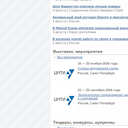
Штат Вашингтон охватили лесные пожары
4 августа | Соединенные Штаты Америки (США)
Аномальный зной иссушил Европу и двигается
4 августа | Россия
В Южной Корее обновлён национальный реко
3 августа | Корея, республика
В регионах усилят работу по сбору и утилиза
2 августа | Россия
Выставки, мероприятия
—
Все мероприятия
16 — 20 ноября 2026 года
Охрана окружающей среды
Россия, Санкт-Петербург
22 — 25 сентября 2026 года
Экологическое сопровождение зд
и сооружений
Россия, Санкт-Петербург
Тендеры, конкурсы, аукционы