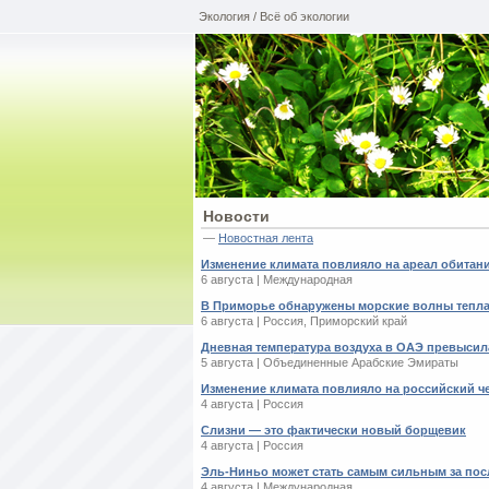
Экология / Всё об экологии
Новости
—
Новостная лента
Изменение климата повлияло на ареал обитан
6 августа | Международная
В Приморье обнаружены морские волны тепл
6 августа | Россия, Приморский край
Дневная температура воздуха в ОАЭ превысила
5 августа | Объединенные Арабские Эмираты
Изменение климата повлияло на российский ч
4 августа | Россия
Слизни — это фактически новый борщевик
4 августа | Россия
Эль-Ниньо может стать самым сильным за пос
4 августа | Международная