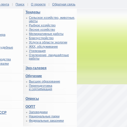
-лента
|
Поиск
|
О проекте
|
Обратная связь
Тендеры
Сельское хозяйство, животные,
цветы
Рыбное хозяйство
Лесное хозяйство
Мелиоративные работы
фера
Благоустройство
Услуги в области экологии
ЖКХ, обслуживание
 судебные
Утилизация
Озеленение, ландшафтные
работы
водства
свалки
Эко-галерея
Обучение
Высшее образование
Переподготовка
и сертификация
Опросы
ООПТ
Заповедники
СССР
Национальные парки
Федеральные заказники