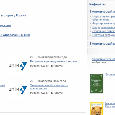
Рефераты
Экологический 
 в сторону России
Нормативно-пра
обеспечение
Формирование к
рд жары
Информационное
Основные объек
ции отработанных шин
Система экоауди
Экологический 
20 — 24 октября 2026 года
Экологическое о
Рекультивация нарушенных земель
и обучение
Россия, Санкт-Петербург
Эколог
26 — 28 августа 2026 года
аний
Экологическая безопасность
предприятия
Россия, Санкт-Петербург
Nationa
Прогул