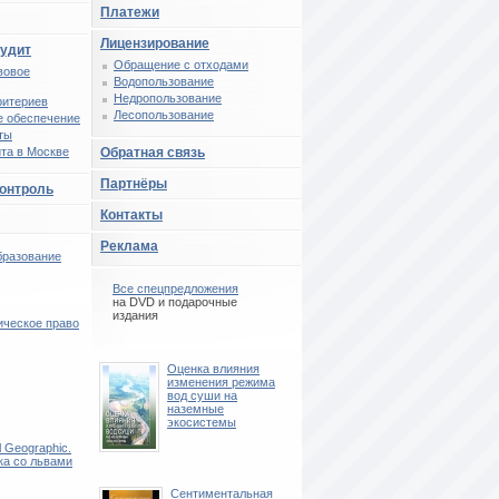
Платежи
Лицензирование
аудит
Обращение с отходами
вовое
Водопользование
Недропользование
ритериев
Лесопользование
 обеспечение
ты
та в Москве
Обратная связь
Партнёры
контроль
Контакты
Реклама
бразование
Все спецпредложения
на DVD и подарочные
издания
ическое право
Оценка влияния
изменения режима
вод суши на
наземные
экосистемы
l Geographic.
ка со львами
Сентиментальная