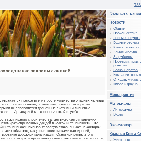
RSS
Главная страни
Новости
Общие
Происшествия
Лесные ресурсы
Водные ресурсы
Климат и атмос
Земля и почва
За рубежом
Проверки, иски,
решения
Браконьерство
исследование залповых ливней
Компании, произ
Отходы, мусор, 
Флора и фауна
Мероприятия
 отражается прежде всего в росте количества опасных явлений
Материалы
становятся ливневыми, залповыми, выливая за короткие
торыми не справляются дренажные системы и ливневые
Литература
ireann — Ирландской метеорологической службе.
Видео
ерства жилищного строительства, местного самоуправления
гнозов кратковременных дождей высокой интенсивности. Это
Эко-словарь
ой интенсивности вызывают особую озабоченность в секторах,
 таких областях, как управление рисками наводнений,
Красная Книга 
тирование дорожной канализации. Основной целью этого
ели прогноза кратковременных осадков высокой интенсивности,
Животные