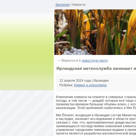
Экология
/ Новости
— Вернуться в
новостную ленту
Ирландская метеослужба начинает 
12 апреля 2024 года | Ирландия
Рубрика:
Климат и атмосфера
Изменение климата на планете в северных странах
погоды, в том числе — дождей, которые всё чаще 
промежутки времени большие объёмы влаги, с ко
канализации. Этой проблемой озаботились в Met É
Met Éireann, входящая в Ирландии состав Минист
и наследия, начинает исследования в области про
связано с тем, что, кратковременные дожди высок
занимающихся последствиями изменения климата в
управление городскими ливневыми водами и проек
проекта является разработка математической мод