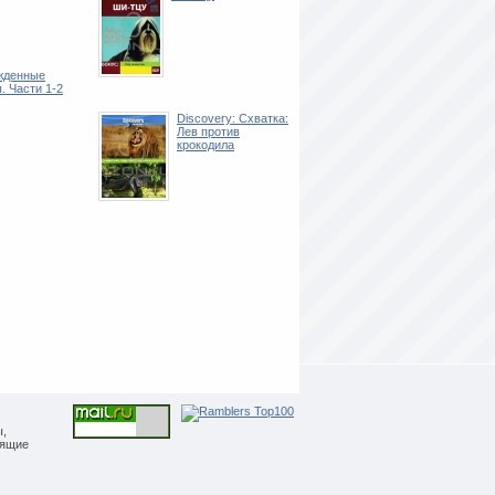
жденные
. Части 1-2
Discovery: Схватка:
Лев против
крокодила
ы,
дящие