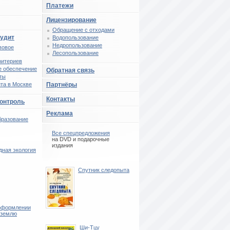
Платежи
Лицензирование
Обращение с отходами
аудит
Водопользование
Недропользование
вовое
Лесопользование
ритериев
 обеспечение
Обратная связь
ты
та в Москве
Партнёры
Контакты
контроль
Реклама
бразование
Все спецпредложения
на DVD и подарочные
издания
дная экология
Спутник следопыта
оформлении
 землю
Ши-Тцу