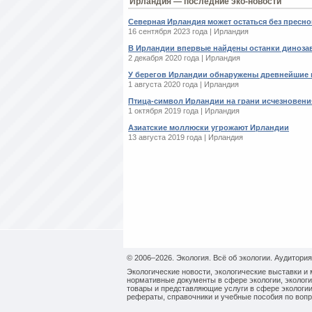
Ирландия — последние эко-новости
Северная Ирландия может остаться без пресн
16 сентября 2023 года | Ирландия
В Ирландии впервые найдены останки диноза
2 декабря 2020 года | Ирландия
У берегов Ирландии обнаружены древнейшие
1 августа 2020 года | Ирландия
Птица-символ Ирландии на грани исчезновени
1 октября 2019 года | Ирландия
Азиатские моллюски угрожают Ирландии
13 августа 2019 года | Ирландия
© 2006–2026. Экология. Всё об экологии. Аудитория
Экологические новости, экологические выставки и 
нормативные документы в сфере экологии, экологи
товары и представляющие услуги в сфере экологии
рефераты, справочники и учебные пособия по вопр