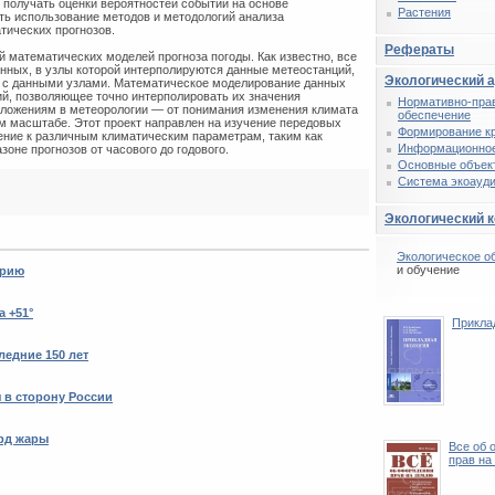
 получать оценки вероятностей событий на основе
Растения
ть использование методов и методологий анализа
тических прогнозов.
Рефераты
ой математических моделей прогноза погоды. Как известно, все
анных, в узлы которой интерполируются данные метеостанций,
Экологический 
т с данными узлами. Математическое моделирование данных
й, позволяющее точно интерполировать их значения
Нормативно-пра
риложениям в метеорологии — от понимания изменения климата
обеспечение
ом масштабе. Этот проект направлен на изучение передовых
Формирование к
ение к различным климатическим параметрам, таким как
Информационное
зоне прогнозов от часового до годового.
Основные объек
Система экоауди
Экологический 
Экологическое о
и обучение
орию
 +51°
Прикла
ледние 150 лет
 в сторону России
рд жары
Все об 
прав на