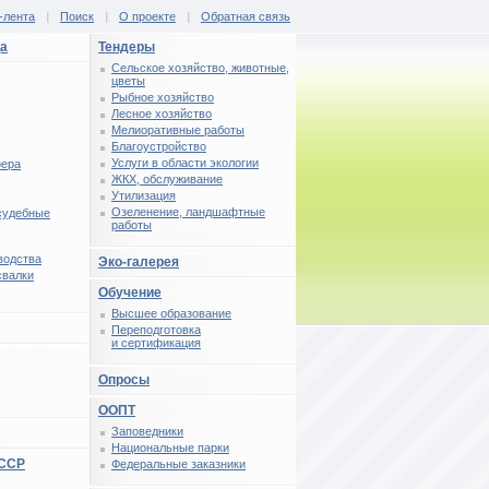
-лента
|
Поиск
|
О проекте
|
Обратная связь
ца
Тендеры
Сельское хозяйство, животные,
цветы
Рыбное хозяйство
Лесное хозяйство
Мелиоративные работы
Благоустройство
Услуги в области экологии
фера
ЖКХ, обслуживание
Утилизация
Озеленение, ландшафтные
 судебные
работы
водства
Эко-галерея
свалки
Обучение
Высшее образование
Переподготовка
и сертификация
Опросы
ООПТ
Заповедники
Национальные парки
СССР
Федеральные заказники