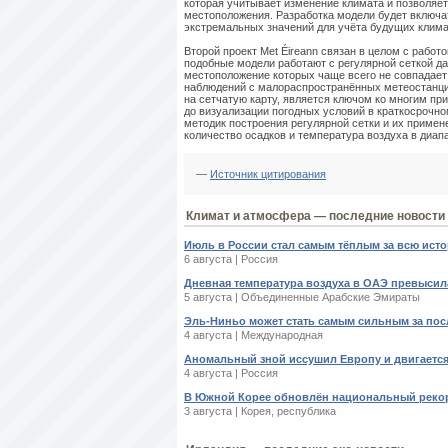
которая учитывает изменение климата и позволяет
местоположения. Разработка модели будет включа
экстремальных значений для учёта будущих клима
Второй проект Met Éireann связан в целом с работ
подобные модели работают с регулярной сеткой д
местоположение которых чаще всего не совпадае
наблюдений с малораспространённых метеостанци
на сетчатую карту, является ключом ко многим п
до визуализации погодных условий в краткосрочн
методик построения регулярной сетки и их примен
количество осадков и температура воздуха в диапа
—
Источник цитирования
Климат и атмосфера — последние новости
Июль в России стал самым тёплым за всю ист
6 августа | Россия
Дневная температура воздуха в ОАЭ превысила
5 августа | Объединенные Арабские Эмираты
Эль-Ниньо может стать самым сильным за пос
4 августа | Международная
Аномальный зной иссушил Европу и двигается
4 августа | Россия
В Южной Корее обновлён национальный реко
3 августа | Корея, республика