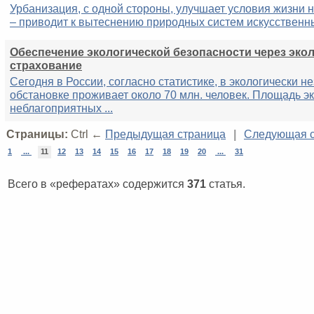
Урбанизация, с одной стороны, улучшает условия жизни н
– приводит к вытеснению природных систем искусственны
Обеспечение экологической безопасности через эко
страхование
Сегодня в России, согласно статистике, в экологически н
обстановке проживает около 70 млн. человек. Площадь э
неблагоприятных ...
Страницы:
Ctrl ←
Предыдущая страница
|
Следующая с
1
...
11
12
13
14
15
16
17
18
19
20
...
31
Всего в «рефератах» содержится
371
статья.