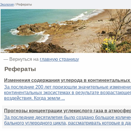
Экология
/ Рефераты
— Вернуться на
главную страницу
Рефераты
Изменения содержания углерода в континентальных
За последние 200 лет произошли значительные изменени
континентальных экосистемах в результате возрастающе
воздействия. Когда земли ...
Прогнозы концентрации углекислого газа в атмосфе
За последние десятилетия было создано большое количе
бального углеродного цикла, рассматривать которые в дан