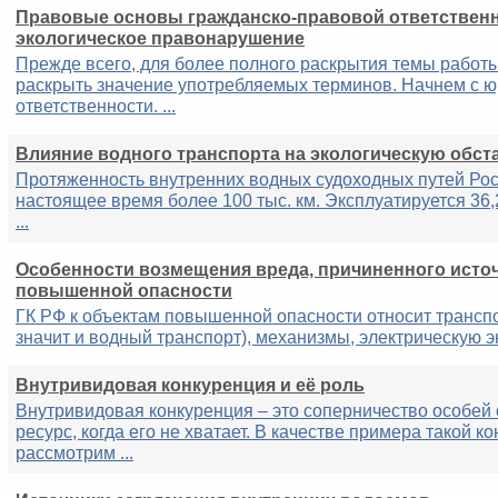
Правовые основы гражданско-правовой ответственн
экологическое правонарушение
Прежде всего, для более полного раскрытия темы работ
раскрыть значение употребляемых терминов. Начнем с 
ответственности. ...
Влияние водного транспорта на экологическую обст
Протяженность внутренних водных судоходных путей Рос
настоящее время более 100 тыс. км. Эксплуатируется 36,
...
Особенности возмещения вреда, причиненного исто
повышенной опасности
ГК РФ к объектам повышенной опасности относит трансп
значит и водный транспорт), механизмы, электрическую эн
Внутривидовая конкуренция и её роль
Внутривидовая конкуренция – это соперничество особей 
ресурс, когда его не хватает. В качестве примера такой к
рассмотрим ...