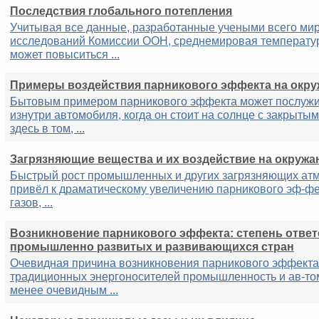
Последствия глобального потепления
Учитывая все данные, разработанные учеными всего мир
исследований Комиссии ООН, среднемировая температур
может повыситься ...
Примеры воздействия парникового эффекта на окр
Бытовым примером парникового эффекта может послужи
изнутри автомобиля, когда он стоит на солнце с закрыты
здесь в том, ...
Загрязняющие вещества и их воздействие на окруж
Быстрый рост промышленных и других загрязняющих ат
привёл к драматическому увеличению парникового эф-фе
газов, ...
Возникновение парникового эффекта: степень отве
промышленно развитых и развивающихся стран
Очевидная причина возникновения парникового эффекта
традиционных энергоносителей промышленность и ав-то
менее очевидным ...