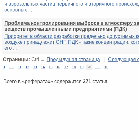
и аэрозольных частиц первичного и вторичного происхож
основных ...
Проблема контролирования выброса в атмосферу з
веществ промышленными предприятиями (ПДК)
Приоритет в области разработки предельно допустимых 
воздухе принадлежит СНГ. ПДК - такие концентрации, кот
его ...
Страницы:
Ctrl ←
Предыдущая страница
|
Следующая с
1
...
11
12
13
14
15
16
17
18
19
20
...
31
Всего в «рефератах» содержится
371
статья.