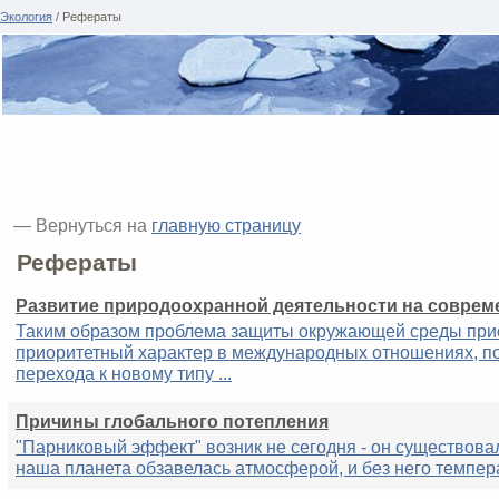
Экология
/ Рефераты
— Вернуться на
главную страницу
Рефераты
Развитие природоохранной деятельности на соврем
Таким образом проблема защиты окружающей среды при
приоритетный характер в международных отношениях, по
перехода к новому типу ...
Причины глобального потепления
"Парниковый эффект" возник не сегодня - он существовал 
наша планета обзавелась атмосферой, и без него темпера