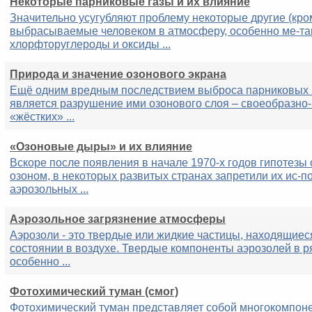
Некоторые парниковые газы и их влияние
Значительно усугубляют проблему некоторые другие (кро
выбрасываемые человеком в атмосферу, особенно ме-та
хлорфторуглероды и оксиды ...
Природа и значение озонового экрана
Ещё одним вредным последствием выброса парниковых 
является разрушение ими озонового слоя – своеобразно-
«жёстких» ...
«Озоновые дыры» и их влияние
Вскоре после появления в начале 1970-х годов гипотезы 
озоном, в некоторых развитых странах запретили их ис-п
аэрозольных ...
Аэрозольное загрязнение атмосферы
Аэрозоли - это твердые или жидкие частицы, находящие
состоянии в воздухе. Твердые компоненты аэрозолей в р
особенно ...
Фотохимический туман (смог)
Фотохимический туман представляет собой многокомпоне