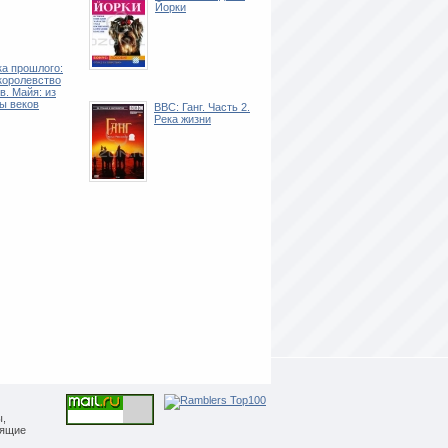
Йорки
а прошлого:
королевство
в. Майя: из
ы веков
BBC: Ганг. Часть 2.
Река жизни
ы,
дящие