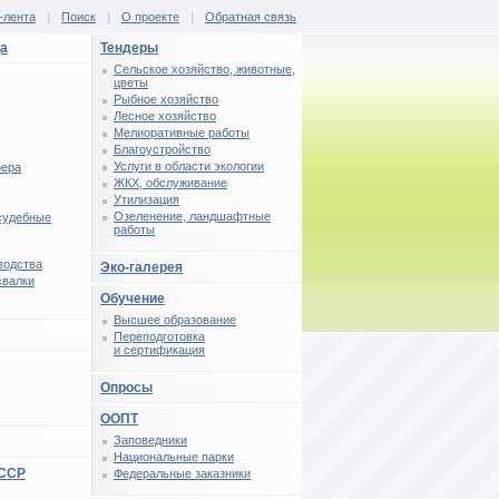
-лента
|
Поиск
|
О проекте
|
Обратная связь
ца
Тендеры
Сельское хозяйство, животные,
цветы
Рыбное хозяйство
Лесное хозяйство
Мелиоративные работы
Благоустройство
Услуги в области экологии
фера
ЖКХ, обслуживание
Утилизация
Озеленение, ландшафтные
 судебные
работы
водства
Эко-галерея
свалки
Обучение
Высшее образование
Переподготовка
и сертификация
Опросы
ООПТ
Заповедники
Национальные парки
СССР
Федеральные заказники