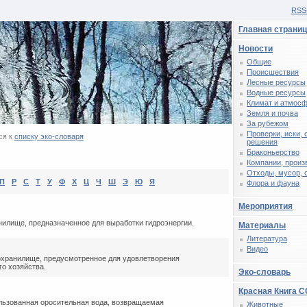
RSS
Главная страни
Новости
Общие
Происшествия
Лесные ресурсы
Водные ресурсы
Климат и атмос
Земля и почва
За рубежом
Проверки, иски,
ся к
списку эко-словаря
решения
Браконьерство
Компании, произ
Отходы, мусор, 
П
Р
С
Т
У
Ф
Х
Ц
Ч
Ш
Э
Ю
Я
Флора и фауна
Мероприятия
илище, предназначенное для выработки гидроэнергии.
Материалы
Литература
Видео
хранилище, предусмотренное для удовлетворения
го хозяйства.
Эко-словарь
Красная Книга 
ьзованная оросительная вода, возвращаемая
Животные