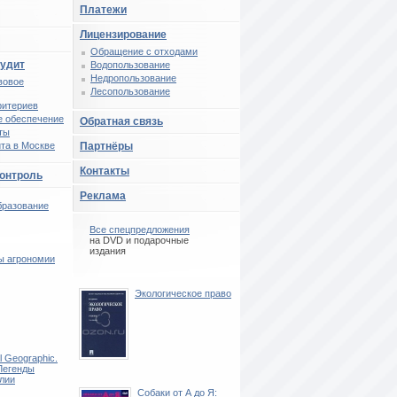
Платежи
Лицензирование
Обращение с отходами
аудит
Водопользование
Недропользование
вовое
Лесопользование
ритериев
 обеспечение
Обратная связь
ты
та в Москве
Партнёры
Контакты
контроль
Реклама
бразование
Все спецпредложения
на DVD и подарочные
издания
ы агрономии
Экологическое право
l Geographic.
Легенды
лии
Собаки от А до Я: