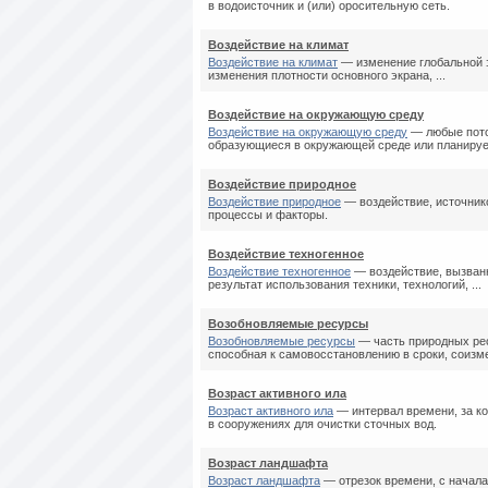
в водоисточник и (или) оросительную сеть.
Воздействие на климат
Воздействие на климат
— изменение глобальной э
изменения плотности основного экрана, ...
Воздействие на окружающую среду
Воздействие на окружающую среду
— любые пото
образующиеся в окружающей среде или планируе
Воздействие природное
Воздействие природное
— воздействие, источник
процессы и факторы.
Воздействие техногенное
Воздействие техногенное
— воздействие, вызванн
результат использования техники, технологий, ...
Возобновляемые ресурсы
Возобновляемые ресурсы
— часть природных рес
способная к самовосстановлению в сроки, соизме
Возраст активного ила
Возраст активного ила
— интервал времени, за ко
в сооружениях для очистки сточных вод.
Возраст ландшафта
Возраст ландшафта
— отрезок времени, с начал