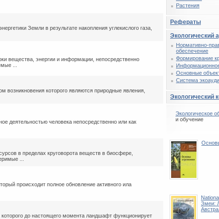
Растения
Рефераты
нергетики Земли в результате накопления углекислого газа,
Экологический 
Нормативно-пра
обеспечение
Формирование к
ки вещества, энергии и информации, непосредственно
мые ...
Информационное
Основные объек
Система экоауди
ом возникновения которого являются природные явления,
Экологический 
Экологическое о
и обучение
ое деятельностью человека непосредственно или как
Основ
урсов в пределах круговорота веществ в биосфере,
римые ...
торый происходит полное обновление активного ила
Nationa
Змеи: 
Австра
а которого до настоящего момента ландшафт функционирует