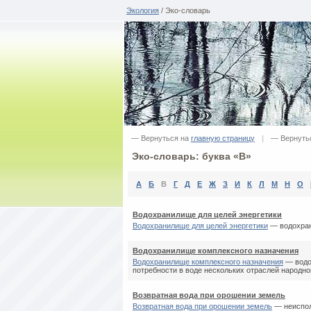
Экология
/ Эко-словарь
— Вернуться на
главную страницу
|
— Вернуть
Эко-словарь: буква «В»
А
Б
В
Г
Д
Е
Ж
З
И
К
Л
М
Н
О
Водохранилище для целей энергетики
Водохранилище для целей энергетики
— водохран
Водохранилище комплексного назначения
Водохранилище комплексного назначения
— водо
потребности в воде нескольких отраслей народно
Возвратная вода при орошении земель
Возвратная вода при орошении земель
— неиспол