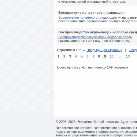
в условиях одной инвариантной структуры.
Восполнение почвенного плодородия
Восполнение почвенного плодородия
— направлен
обеспечивающие расширенное воспроизводство п
Воспроизводство окружающей человека сре
Воспроизводство окружающей человека среды
— 
организационных) и их научное обеспечение, ...
Страницы:
Ctrl ←
Предыдущая страница
|
След
1
2
3
4
5
6
7
8
9
10
...
13
Всего на букву «В» начинается
149
терминов.
© 2006–2026. Экология. Всё об экологии. Аудитория
Экологические новости, экологические выставки и 
нормативные документы в сфере экологии, экологи
товары и представляющие услуги в сфере экологии