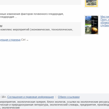
ные изменения факторов почвенного плодородия,
Мистик
лодородия ...
Перу: 
облако
глубин
ды
комплекс мероприятий (экономических, технологических,
ующая страница
Ctrl →
: 16+.
Соглашения и правовая информация
|
Обмен ссылками
мероприятия, экологическая галерея, блоги экологов, ссылки на экологические ресурс
ческая и природоохранная литература, экологический словарь, предприятия, произво
, экологические