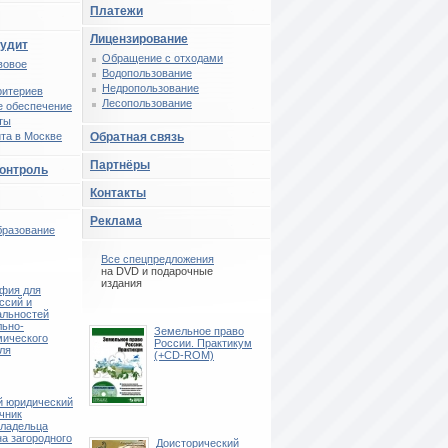
Платежи
Лицензирование
аудит
Обращение с отходами
вовое
Водопользование
Недропользование
ритериев
Лесопользование
 обеспечение
ты
та в Москве
Обратная связь
Партнёры
контроль
Контакты
Реклама
бразование
Все спецпредложения
на DVD и подарочные
издания
афия для
ссий и
альностей
льно-
Земельное право
мического
России. Практикум
ля
(+CD-ROM)
 юридический
чник
ладельца
на загородного
Доисторический