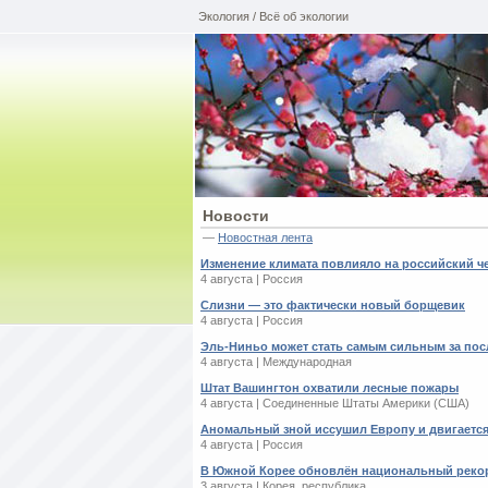
Экология / Всё об экологии
Новости
—
Новостная лента
Изменение климата повлияло на российский ч
4 августа | Россия
Слизни — это фактически новый борщевик
4 августа | Россия
Эль-Ниньо может стать самым сильным за пос
4 августа | Международная
Штат Вашингтон охватили лесные пожары
4 августа | Соединенные Штаты Америки (США)
Аномальный зной иссушил Европу и двигается
4 августа | Россия
В Южной Корее обновлён национальный реко
3 августа | Корея, республика