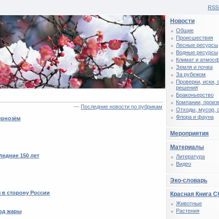
RSS
Новости
Общие
Происшествия
Лесные ресурсы
Водные ресурсы
Климат и атмос
Земля и почва
За рубежом
Проверки, иски,
решения
Браконьерство
Компании, произ
—
Последние новости по рубрикам
Отходы, мусор, 
Флора и фауна
ернозём
Мероприятия
Материалы
ледние 150 лет
Литература
Видео
Эко-словарь
 в сторону России
Красная Книга 
Животные
Растения
рд жары