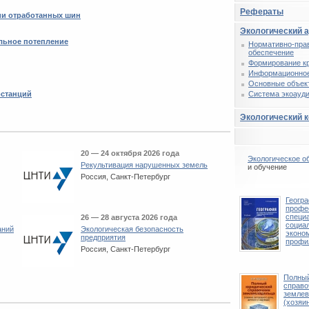
Рефераты
ции отработанных шин
Экологический 
льное потепление
Нормативно-пра
обеспечение
Формирование к
Информационное
Основные объек
останций
Система экоауди
Экологический 
20 — 24 октября 2026 года
Экологическое о
Рекультивация нарушенных земель
и обучение
Россия, Санкт-Петербург
Геогр
профе
специ
26 — 28 августа 2026 года
социа
аний
Экологическая безопасность
эконо
предприятия
профи
Россия, Санкт-Петербург
Полный
справо
землев
(хозяи