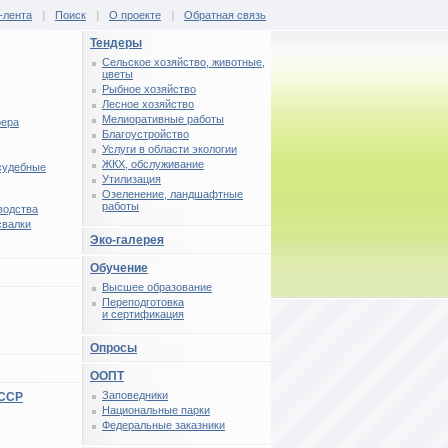
-лента
|
Поиск
|
О проекте
|
Обратная связь
Тендеры
Сельское хозяйство, животные,
цветы
Рыбное хозяйство
Лесное хозяйство
Мелиоративные работы
фера
Благоустройство
Услуги в области экологии
ЖКХ, обслуживание
 судебные
Утилизация
Озеленение, ландшафтные
работы
водства
свалки
Эко-галерея
Обучение
Высшее образование
Переподготовка
и сертификация
Опросы
ООПТ
Заповедники
СССР
Национальные парки
Федеральные заказники