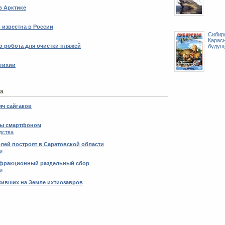
в Арктике
 известна в России
Сибир
Карась
 робота для очистки пляжей
будуще
стихии
на
яч сайгаков
оды смартфоном
дства
лей построят в Саратовской области
и
ехфракционный раздельный сбор
и
живших на Земле ихтиозавров