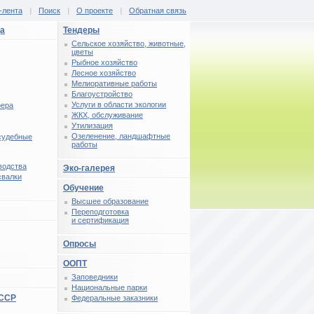
-лента
|
Поиск
|
О проекте
|
Обратная связь
ца
Тендеры
Сельское хозяйство, животные,
цветы
Рыбное хозяйство
Лесное хозяйство
Мелиоративные работы
Благоустройство
Услуги в области экологии
фера
ЖКХ, обслуживание
Утилизация
Озеленение, ландшафтные
 судебные
работы
водства
Эко-галерея
свалки
Обучение
Высшее образование
Переподготовка
и сертификация
Опросы
ООПТ
Заповедники
Национальные парки
СССР
Федеральные заказники