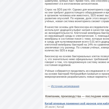
шампуней, зубных паст. Кроме того, оно способно
применяют и в изготовлении антисептиков.
Спрос на SDS растёт. Однако для мониторинга со
но они требуют дорогостоящего оборудования и вр
в организм человека или животного, SDS может вы
развитию опухолей. По нормам, доля этого вещест
учёных, новая система мониторинга сможет справи
В качестве основы для биосенсора исследователи в
используют додецилсульфат натрия в качестве еди
их жизнедеятельности. Клеточная мембрана бакте
из окружающей среды в электрические. С помощью
мембраны в состоянии покоя с теми, которые возн
в среду для культивирования всего 0,01 мг/л доде
клеточной мембраны бактерий на 14% по сравнени
увеличивал эту разницу. По словам учёных, измер
количество SDS в воде.
Биосенсор на основе бактериальных клеток позвол
л, что значительно ниже официальных требований п
говорит о том, что предложенную систему можно и
состояния водоёмов.
Учёные собираются продолжить исследования в эт
на основе бактерий Herbaspirillum lusitanum в пр
микроорганизмов разрабатывать новые варианты б
—
Источник цитирования
Компании, производства — последние ново
Китай впервые применил рой дронов для наб
28 июля | Китай