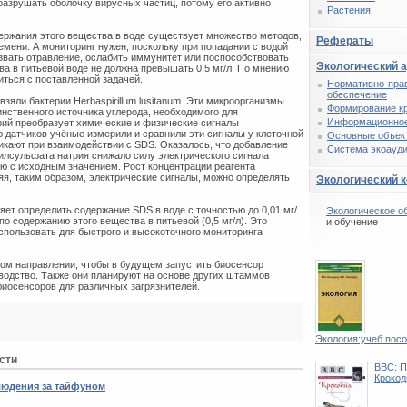
 разрушать оболочку вирусных частиц, потому его активно
Растения
держания этого вещества в воде существует множество методов,
Рефераты
емени. А мониторинг нужен, поскольку при попадании с водой
звать отравление, ослабить иммунитет или поспособствовать
Экологический 
ва в питьевой воде не должна превышать 0,5 мг/л. По мнению
ться с поставленной задачей.
Нормативно-пра
обеспечение
зяли бактерии Herbaspirillum lusitanum. Эти микроорганизмы
Формирование к
нственного источника углерода, необходимого для
Информационное
рий преобразует химические и физические сигналы
 датчиков учёные измерили и сравнили эти сигналы у клеточной
Основные объек
икают при взаимодействии с SDS. Оказалось, что добавление
Система экоауди
цилсульфата натрия снижало силу электрического сигнала
ю с исходным значением. Рост концентрации реагента
яя, таким образом, электрические сигналы, можно определять
Экологический 
яет определить содержание SDS в воде с точностью до 0,01 мг/
Экологическое о
о содержанию этого вещества в питьевой (0,5 мг/л). Это
и обучение
спользовать для быстрого и высокоточного мониторинга
ом направлении, чтобы в будущем запустить биосенсор
оизводство. Также они планируют на основе других штаммов
иосенсоров для различных загрязнителей.
Экология:учеб.пос
сти
BBC: П
Крокод
людения за тайфуном