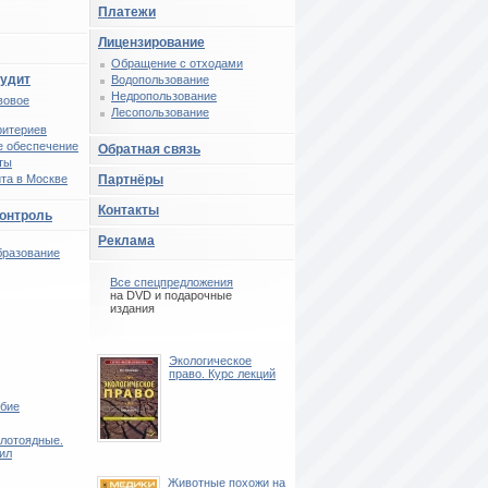
Платежи
Лицензирование
Обращение с отходами
аудит
Водопользование
Недропользование
вовое
Лесопользование
ритериев
 обеспечение
Обратная связь
ты
та в Москве
Партнёры
Контакты
контроль
Реклама
бразование
Все спецпредложения
на DVD и подарочные
издания
Экологическое
право. Курс лекций
обие
лотоядные.
ил
Животные похожи на