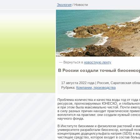
Экология
/ Новости
— Вернуться в
новостную ленту
В России создали точный биосенсо
17 августа 2022 года | Россия, Саратовская обла
Рубрика:
Компании, производства
Проблема количества и качества воды год от года
ресурсов, прогнозируемых ЮНЕСКО, и глобального
и при этом была максимально чистой. Почти ежего
в силу разных причин находит практическое приме
воплотится на практике: они создали нужный сенс
научного фонда.
В Институте биохимии и физиологии растений и м
университете разработали биосенсор, который поз
концентрацию додецилсульфата натрия (SDS) в в
чистящее средство, которое входит в состав бол