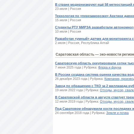
В стране модернизируют ещё 58 метеостанций 
23 июля | Россия
Технология по «перезаморозке» Арктики давно
15 июля | Россия
Студенты РТУ МИРЭА разработали автономного
10 июля | Россия
Разработан «умный» датчик для мониторинга 
2 июля | Россия, Республика Алтай
Саратовская область — эко-новости регио
Саратовскую область оккупировали сотни тыс
7 июня 2025 года | Рубрика:
Флора и фауна
В России создана система оценки качества в
26 декабря 2023 года | Рубрика:
Компании, произво
Завод по обращению с ТКО за 2 миллиарда руб
19 июля 2022 года | Рубрика:
Отходы, мусор, свалк
В Саратовской области в августе стартует тр
12 июля 2019 года | Рубрика:
Отходы, мусор, свалк
Под Саратовом обнаружили кости последних 
24 сентября 2018 года | Рубрика:
Земля и почва