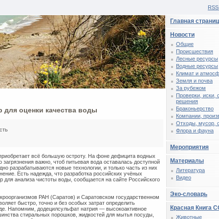
RSS
Главная страни
Новости
Общие
Происшествия
Лесные ресурсы
Водные ресурсы
Климат и атмос
Земля и почва
За рубежом
Проверки, иски,
решения
Браконьерство
р для оценки качества воды
Компании, произ
Отходы, мусор, 
сть
Флора и фауна
Мероприятия
 приобретает всё большую остроту. На фоне дефицита водных
Материалы
 загрязнения важно, чтоб питьевая вода оставалась доступной
дно разрабатываются новые технологии, и только часть из них
Литература
нение. Есть надежда, что разработка российских учёных
Видео
ор для анализа чистоты воды, сообщается на сайте Российского
Эко-словарь
икроорганизмов РАН (Саратов) и Саратовском государственном
воляет быстро, точно и без особых затрат определить
Красная Книга 
оде. Напомним, додецилсульфат натрия — высокоактивное
ьшинства стиральных порошков, жидкостей для мытья посуды,
Животные